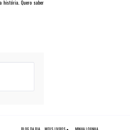
 história. Quero saber
BLOG DA BIA
MEUS LIVROS
MINHA LOJINHA