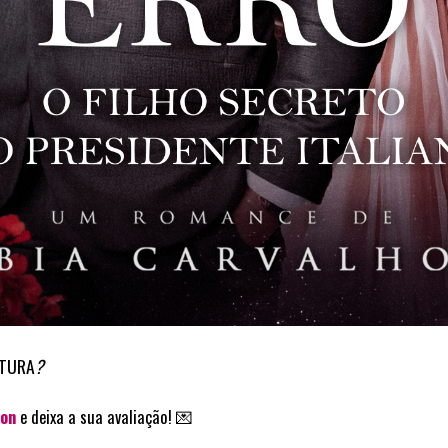
ITURA
?
on
e deixa a sua avaliação! 💌