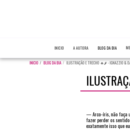
ME
INICIO
A AUTORA
BLOG DA BIA
INICIO
BLOG DA BIA
ILUSTRAÇÃO E TRECHO 🔥🌶️ - IGNAZZIO & D
ILUSTRAÇÃ
— Arco-íris, não faça 
fazer perder os sentido
exatamente isso que eu