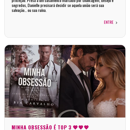
proteção. Presa a um casamento marcado por chantagem, desejo e
segredos, Danielle precisará decidir se aquela união será sua
salvação… ou sua ruína.
ENTRE
MINHA OBSESSÃO É TOP 3 💖💖💖